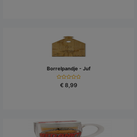
uit
5
Borrelpandje - Juf
Gewaardeerd
€
8,99
0
uit
5