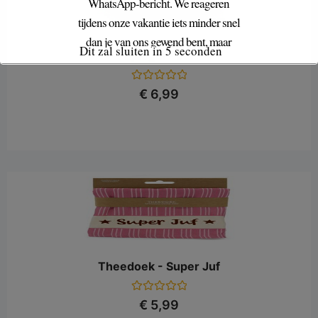
WhatsApp-bericht. We reageren
tijdens onze vakantie iets minder snel
dan je van ons gewend bent, maar
Dit zal sluiten in
4
seconden
Spiegel - Juf
doen uiteraard ons best om je zo snel
mogelijk te helpen.
Gewaardeerd
€
6,99
0
pop-upwinkel
Ook de
is tijdens onze
uit
5
vakantie gesloten.
Theedoek - Super Juf
Gewaardeerd
€
5,99
0