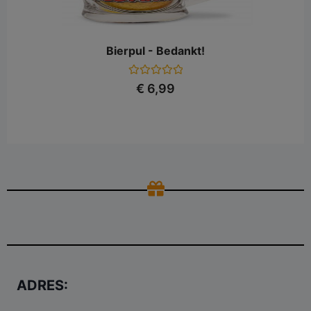
Bierpul - Bedankt!
Gewaardeerd
€
6,99
0
uit
5
ADRES: