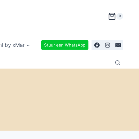
0
nl by xMar
Stuur een WhatsApp