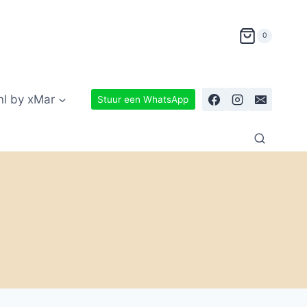
0
nl by xMar
Stuur een WhatsApp