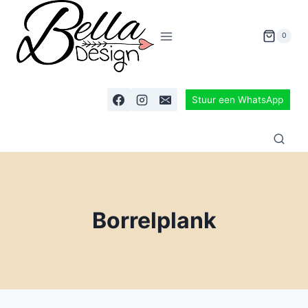
0
Stuur een WhatsApp
Borrelplank