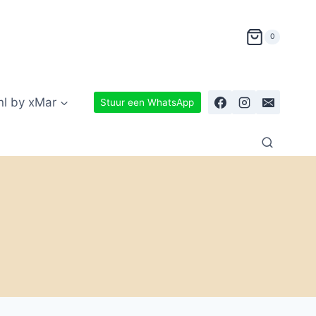
0
nl by xMar
Stuur een WhatsApp