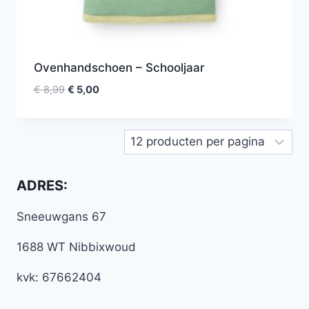
Ovenhandschoen – Schooljaar
€
8,99
€
5,00
ADRES:
Sneeuwgans 67
1688 WT Nibbixwoud
kvk: 67662404