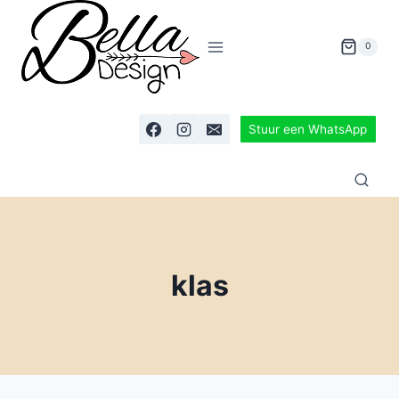
0
Stuur een WhatsApp
klas