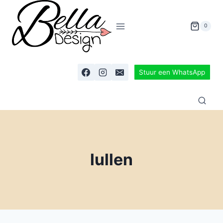
0
Stuur een WhatsApp
lullen