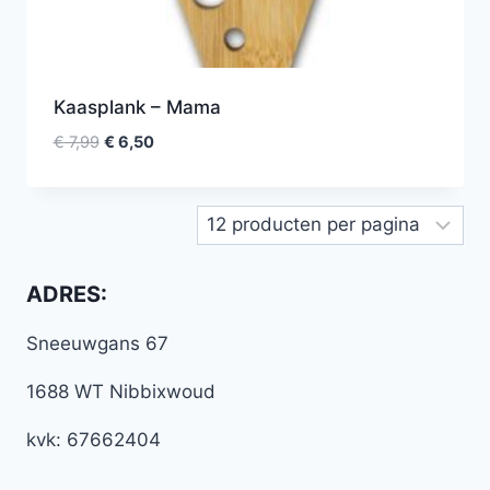
Kaasplank – Mama
€
7,99
€
6,50
ADRES:
Sneeuwgans 67
1688 WT Nibbixwoud
kvk: 67662404