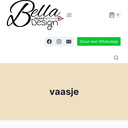
0
Stuur een WhatsApp
vaasje