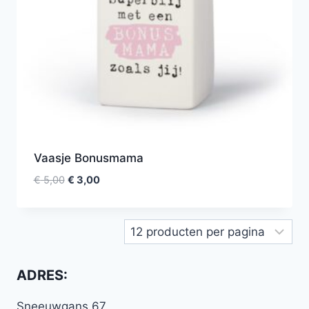
Vaasje Bonusmama
€
5,00
€
3,00
ADRES:
Sneeuwgans 67