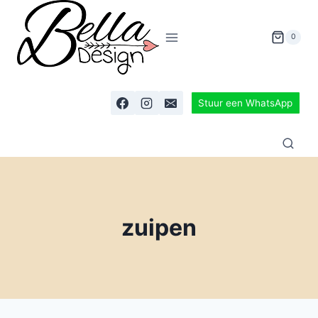
0
Stuur een WhatsApp
zuipen