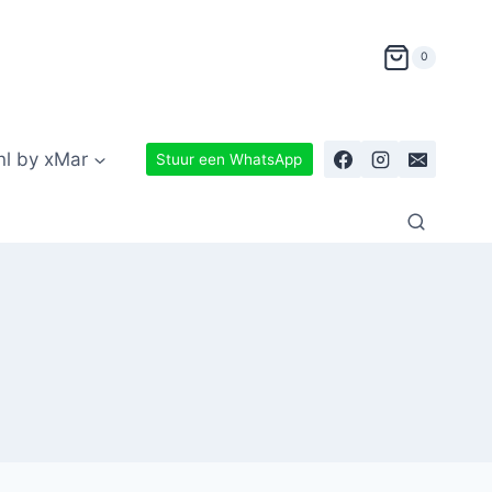
0
nl by xMar
Stuur een WhatsApp