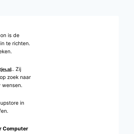
on is de
n te richten.
eken.
. Zij
jes.nl
.
 op zoek naar
uw wensen.
upstore in
fen.
r Computer