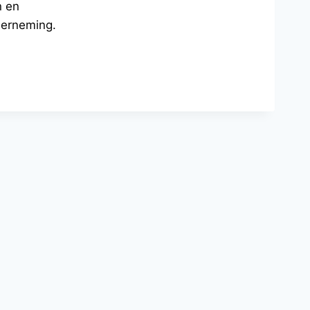
n en
derneming.