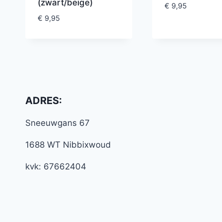
(zwart/beige)
€
9,95
€
9,95
ADRES:
Sneeuwgans 67
1688 WT Nibbixwoud
kvk: 67662404