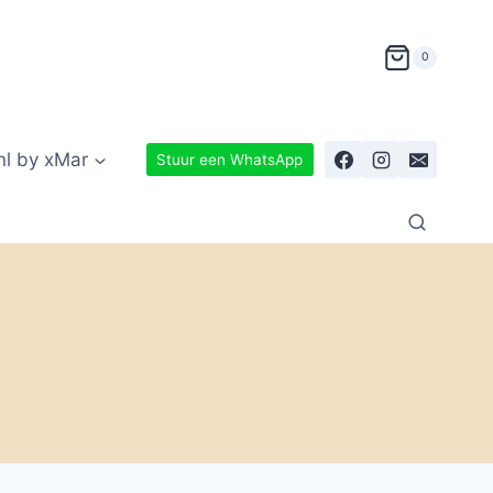
0
nl by xMar
Stuur een WhatsApp