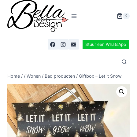
0
Stuur een WhatsApp
Home
/
/
Wonen
/
Bad producten
/
Giftbox – Let it Snow