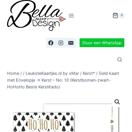
0
Stuur een WhatsApp
Home
/
/
LeuksteKaartjes.nl by xMar
/
Kerst*
/
Geld kaart
met Envelopje -> Kerst – No: 10 (Kerstbomen-zwart-
HoHoHo Beste KerstKado)