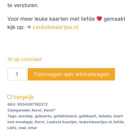
te versturen.
Voor meer leuke kaarten met liefde
gemaakt
kijk op: ->
Leukstekaartjes.nl
10 op voorraad
Toevoegen aan winkelwagen
Vergelijk
SKU:
9504397742372
Categorieën:
Kerst
,
Kerst*
Tags:
envelop
,
geboorte
,
gefeliciteerd
,
geldkaart
,
hohoho
,
kaart
met envelopje
,
Kerst
,
Leukste kaartjes
,
leukstekaartjes.nl
,
liefde
,
Liefs
,
veel
,
xmar