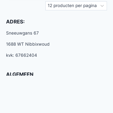
ADRES:
Sneeuwgans 67
1688 WT Nibbixwoud
kvk: 67662404
ALGEMEEN
Algemene voorwaarden
Werkwijze Bella Design
Betaal en verzend mogelijkheden