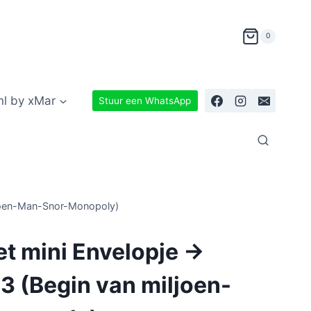
0
nl by xMar
Stuur een WhatsApp
ljoen-Man-Snor-Monopoly)
t mini Envelopje ->
3 (Begin van miljoen-