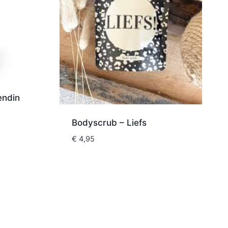
endin
Bodyscrub – Liefs
€
4,95