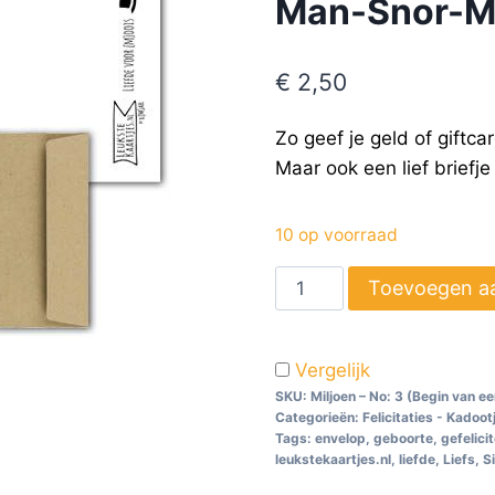
Man-Snor-M
€
2,50
Zo geef je geld of giftca
Maar ook een lief briefje
10 op voorraad
Toevoegen a
Vergelijk
SKU:
Miljoen – No: 3 (Begin van 
Categorieën:
Felicitaties - Kadoot
Tags:
envelop
,
geboorte
,
gefelici
leukstekaartjes.nl
,
liefde
,
Liefs
,
S