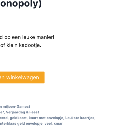
onopoly)
rd op een leuke manier!
 of klein kadootje.
an winkelwagen
een miljoen-Games)
je*
,
Verjaardag & Feest
teerd
,
geldkaart
,
kaart met envelopje
,
Leukste kaartjes
,
interklaas geld envelopje
,
veel
,
xmar