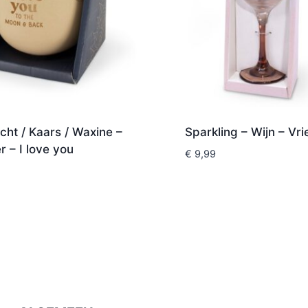
icht / Kaars / Waxine –
Sparkling – Wijn – Vri
 – I love you
€
9,99