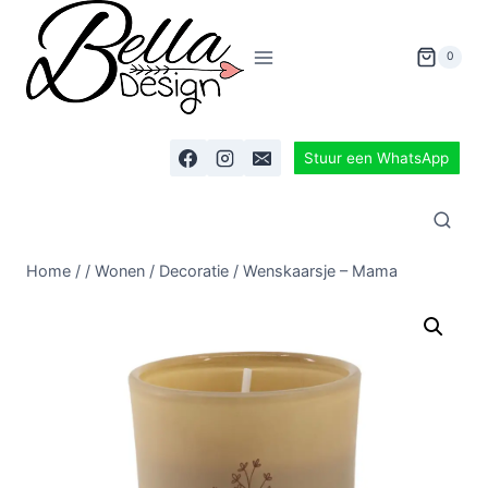
0
Stuur een WhatsApp
Home
/
/
Wonen
/
Decoratie
/
Wenskaarsje – Mama