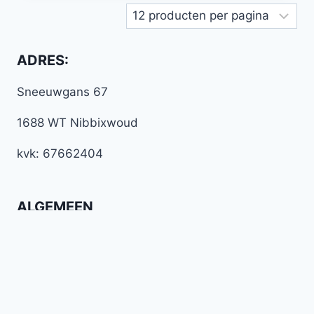
ADRES:
Sneeuwgans 67
1688 WT Nibbixwoud
kvk: 67662404
ALGEMEEN
Algemene voorwaarden
Werkwijze Bella Design
Betaal en verzend mogelijkheden