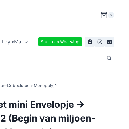
0
nl by xMar
Stuur een WhatsApp
ljoen-Dobbelsteen-Monopoly)^
t mini Envelopje ->
2 (Begin van miljoen-