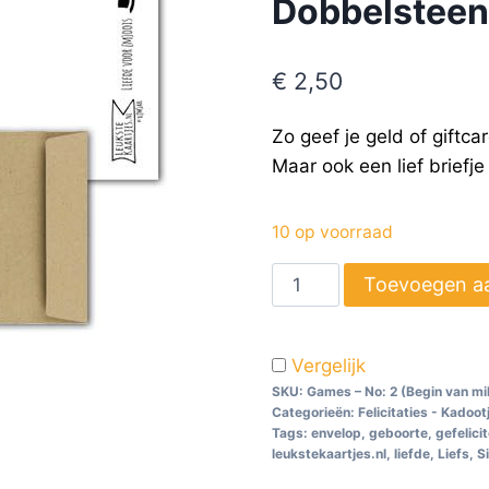
Dobbelstee
€
2,50
Zo geef je geld of giftca
Maar ook een lief briefje
10 op voorraad
Toevoegen a
Vergelijk
SKU:
Games – No: 2 (Begin van m
Categorieën:
Felicitaties - Kadoot
Tags:
envelop
,
geboorte
,
gefelici
leukstekaartjes.nl
,
liefde
,
Liefs
,
S