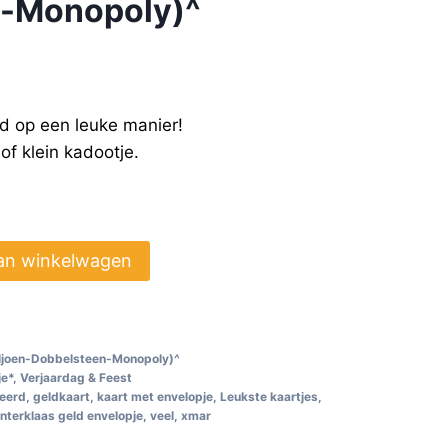
n-Monopoly)^
rd op een leuke manier!
 of klein kadootje.
an winkelwagen
iljoen-Dobbelsteen-Monopoly)^
je*
,
Verjaardag & Feest
teerd
,
geldkaart
,
kaart met envelopje
,
Leukste kaartjes
,
interklaas geld envelopje
,
veel
,
xmar