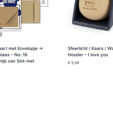
art met Envelopje ->
Sfeerlicht / Kaars / W
klaas – No: 16
Houder – I love you
htje van Sint-met
€
9,99