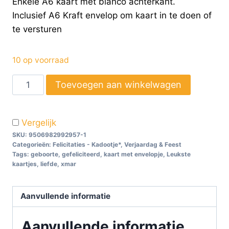
Enkele A6 kaart met blanco achterkant.
Inclusief A6 Kraft envelop om kaart in te doen of
te versturen
10 op voorraad
Toevoegen aan winkelwagen
Vergelijk
SKU:
9506982992957-1
Categorieën:
Felicitaties - Kadootje*
,
Verjaardag & Feest
Tags:
geboorte
,
gefeliciteerd
,
kaart met envelopje
,
Leukste
kaartjes
,
liefde
,
xmar
Aanvullende informatie
Aanvullende informatie