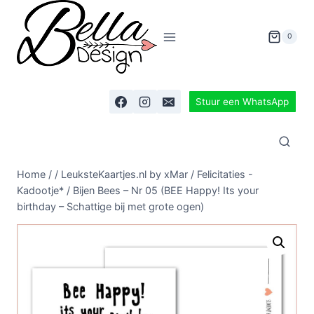
0
Stuur een WhatsApp
Home
/
/
LeuksteKaartjes.nl by xMar
/
Felicitaties -
Kadootje*
/
Bijen Bees – Nr 05 (BEE Happy! Its your
birthday – Schattige bij met grote ogen)