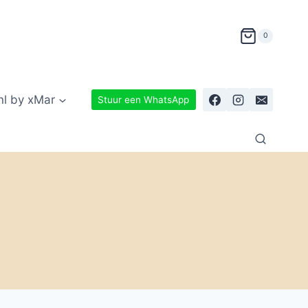
0
nl by xMar
Stuur een WhatsApp