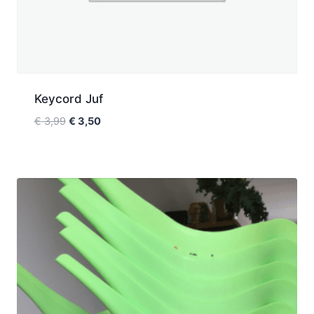
Keycord Juf
€
3,99
€
3,50