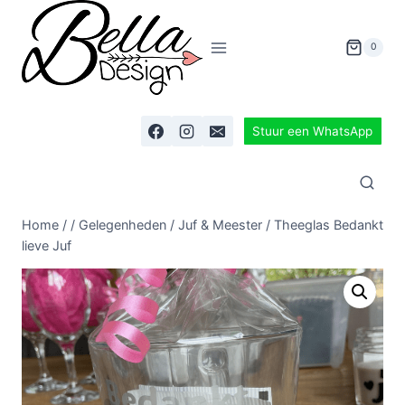
0
Stuur een WhatsApp
Home
/
/
Gelegenheden
/
Juf & Meester
/
Theeglas Bedankt
lieve Juf