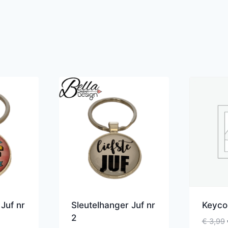
Juf nr
Sleutelhanger Juf nr
Keyco
2
€
3,99