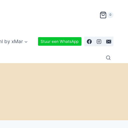
0
nl by xMar
Stuur een WhatsApp