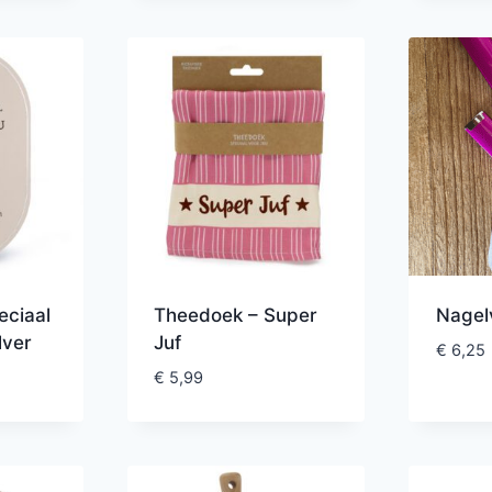
eciaal
Theedoek – Super
Nagelv
lver
Juf
€
6,25
€
5,99