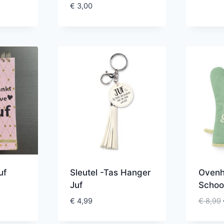
€
3,00
uf
Sleutel -Tas Hanger
Ovenh
Juf
Schoo
€
4,99
€
8,99