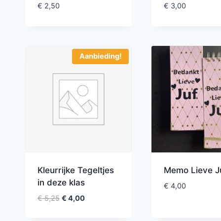
€
2,50
€
3,00
Aanbieding!
Kleurrijke Tegeltjes
Memo Lieve J
in deze klas
€
4,00
€
5,25
€
4,00