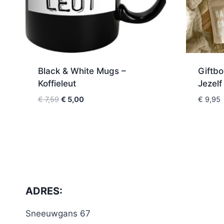
Black & White Mugs –
Giftb
Koffieleut
Jezelf
€
7,59
€
5,00
€
9,95
ADRES:
Sneeuwgans 67