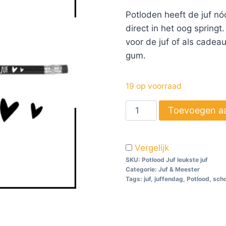
Potloden heeft de juf nó
direct in het oog springt.
voor de juf of als cadeau
gum.
19 op voorraad
Toevoegen a
Vergelijk
SKU:
Potlood Juf leukste juf
Categorie:
Juf & Meester
Tags:
juf
,
juffendag
,
Potlood
,
scho