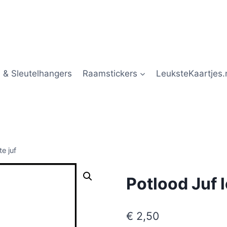
 & Sleutelhangers
Raamstickers
LeuksteKaartjes.
e juf
Potlood Juf l
€
2,50