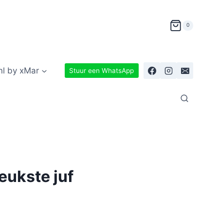
0
nl by xMar
Stuur een WhatsApp
eukste juf