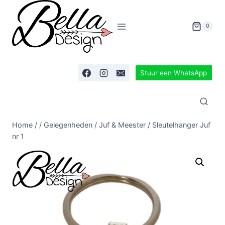
0
Stuur een WhatsApp
Home
/
/
Gelegenheden
/
Juf & Meester
/
Sleutelhanger Juf
nr 1