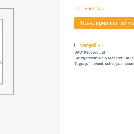
1 op voorraad
Toevoegen aan wink
Vergelijk
SKU:
Keycord Juf
Categorieën:
Juf & Meester
,
Uitv
Tags:
juf
,
school
,
schooljaar
,
sleut