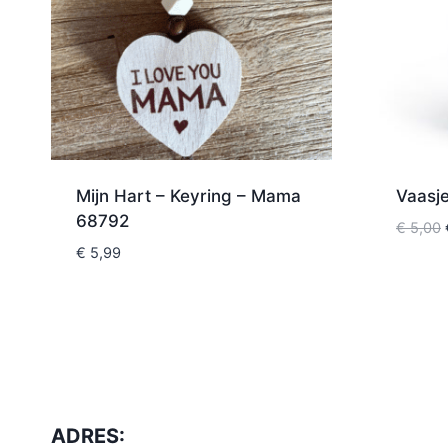
Mijn Hart – Keyring – Mama
Vaasj
68792
€
5,00
€
5,99
ADRES: