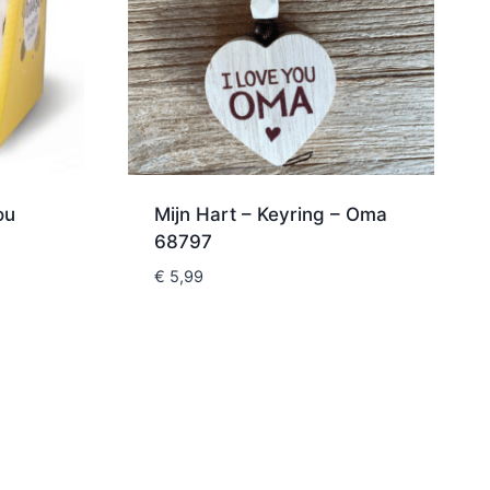
ou
Mijn Hart – Keyring – Oma
68797
€
5,99