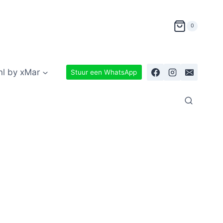
0
nl by xMar
Stuur een WhatsApp