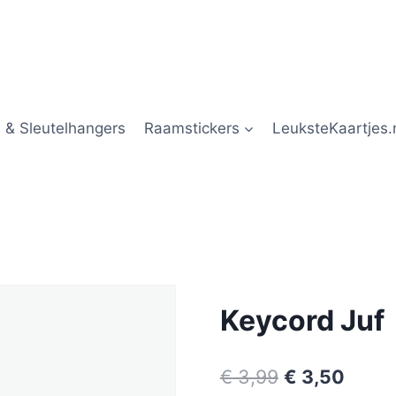
 & Sleutelhangers
Raamstickers
LeuksteKaartjes.
Keycord Juf
€
3,99
€
3,50