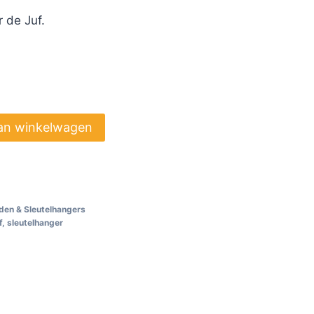
 de Juf.
an winkelwagen
den & Sleutelhangers
f
,
sleutelhanger