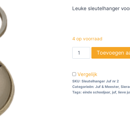
Leuke sleutelhanger voor
4 op voorraad
Toevoegen a
Vergelijk
SKU:
Sleutelhanger Juf nr 2
Categorieën:
Juf & Meester
,
Siera
Tags:
einde schooljaar
,
juf
,
lieve ju