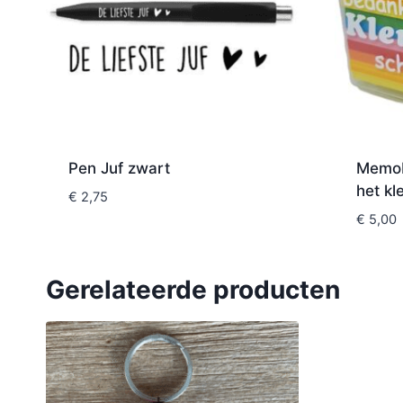
Pen Juf zwart
Memob
het kl
€
2,75
€
5,00
Gerelateerde producten