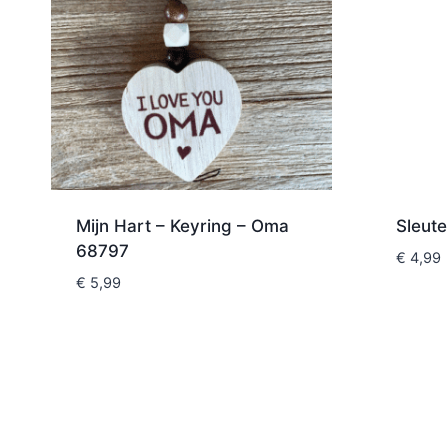
Mijn Hart – Keyring – Oma
Sleute
68797
€
4,99
€
5,99