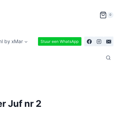
0
nl by xMar
Stuur een WhatsApp
r Juf nr 2