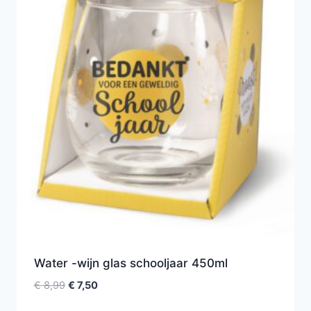
Water -wijn glas schooljaar 450ml
€
8,99
€
7,50