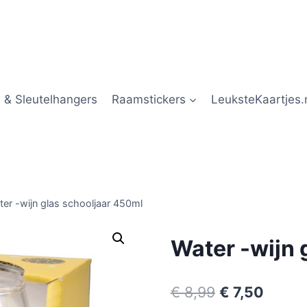
 & Sleutelhangers
Raamstickers
LeuksteKaartjes.
er -wijn glas schooljaar 450ml
Water -wijn 
€
8,99
€
7,50