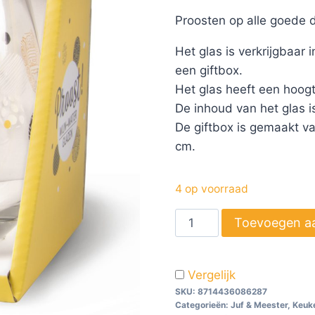
Proosten op alle goede d
Het glas is verkrijgbaar 
een giftbox.
Het glas heeft een hoog
De inhoud van het glas i
De giftbox is gemaakt va
cm.
4 op voorraad
Toevoegen a
Vergelijk
SKU:
8714436086287
Categorieën:
Juf & Meester
,
Keuke