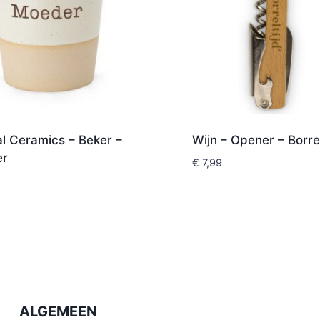
l Ceramics – Beker –
Wijn – Opener – Borrel
er
€
7,99
ALGEMEEN