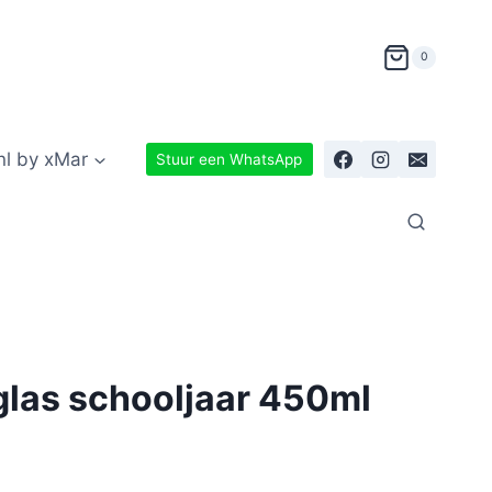
0
nl by xMar
Stuur een WhatsApp
glas schooljaar 450ml