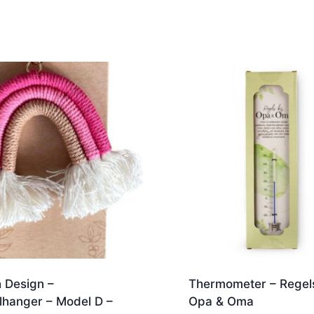
h Design –
Thermometer – Regels
lhanger – Model D –
Opa & Oma