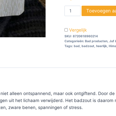
Toevoegen a
Vergelijk
SKU:
8720618960214
Categorieën:
Bad producten
,
Juf 
Tags:
bad
,
badzout
,
heerlijk
,
Hima
 niet alleen ontspannend, maar ook ontgiftend. Door d
gen uit het lichaam verwijderd. Het badzout is daarom 
en, zware benen, spanningen of stress.