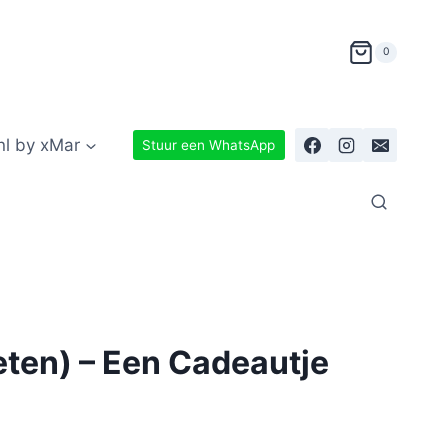
0
nl by xMar
Stuur een WhatsApp
ten) – Een Cadeautje