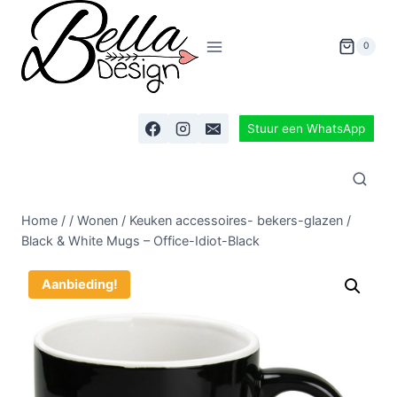
0
Stuur een WhatsApp
Home
/
/
Wonen
/
Keuken accessoires- bekers-glazen
/
Black & White Mugs – Office-Idiot-Black
Aanbieding!