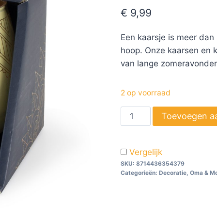
€
9,99
Een kaarsje is meer dan l
hoop. Onze kaarsen en k
van lange zomeravonden
2 op voorraad
Toevoegen a
Vergelijk
SKU:
8714436354379
Categorieën:
Decoratie
,
Oma & M