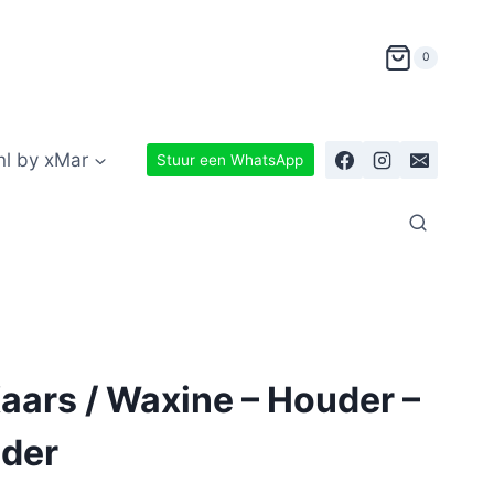
0
nl by xMar
Stuur een WhatsApp
Kaars / Waxine – Houder –
der