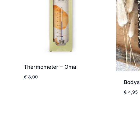
Thermometer – Oma
€
8,00
Bodysc
€
4,95