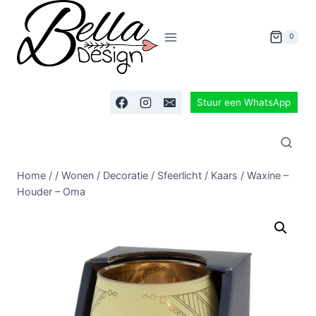
0
Stuur een WhatsApp
Home
/
/
Wonen
/
Decoratie
/
Sfeerlicht / Kaars / Waxine –
Houder – Oma