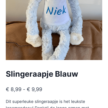
Slingeraapje Blauw
€
8,99
-
€
9,99
Dit superleuke slingeraapje is het leukste
kraamcadeau! Dankzij de lange armen met