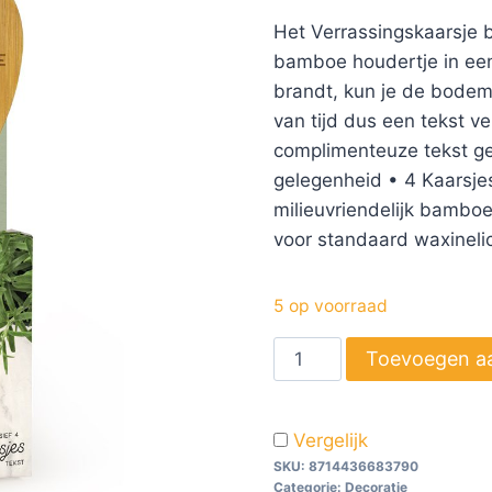
Het Verrassingskaarsje 
bamboe houdertje in een 
brandt, kun je de bodem 
van tijd dus een tekst ve
complimenteuze tekst gel
gelegenheid • 4 Kaarsjes
milieuvriendelijk bambo
voor standaard waxineli
5 op voorraad
Toevoegen a
Vergelijk
SKU:
8714436683790
Categorie:
Decoratie