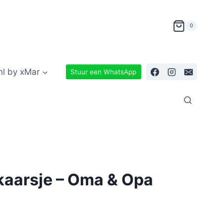
0
nl by xMar
Stuur een WhatsApp
kaarsje – Oma & Opa