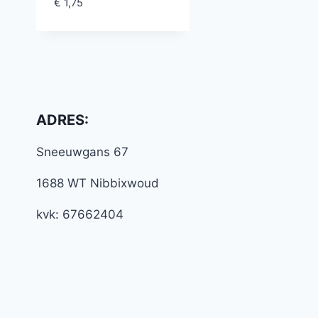
€
1,75
ADRES:
Sneeuwgans 67
1688 WT Nibbixwoud
kvk: 67662404