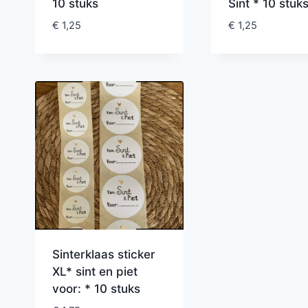
10 stuks
Sint * 10 stuk
€
1,25
€
1,25
Sinterklaas sticker
XL* sint en piet
voor: * 10 stuks