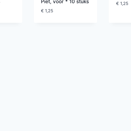
s
Piet, voor * 10 stuks
€
1,25
€
1,25