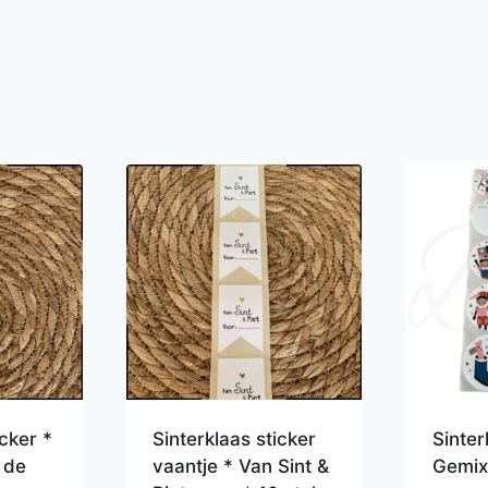
icker *
Sinterklaas sticker
Sinter
 de
vaantje * Van Sint &
Gemixt