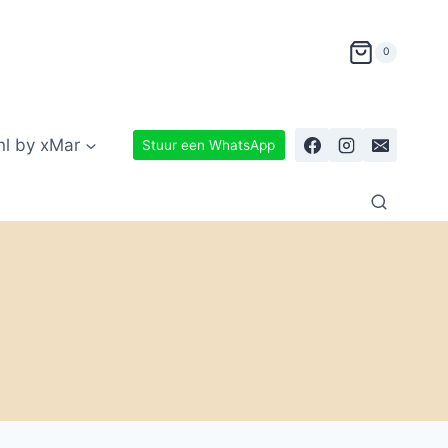
0
nl by xMar
Stuur een WhatsApp