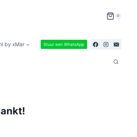
0
nl by xMar
Stuur een WhatsApp
dankt!