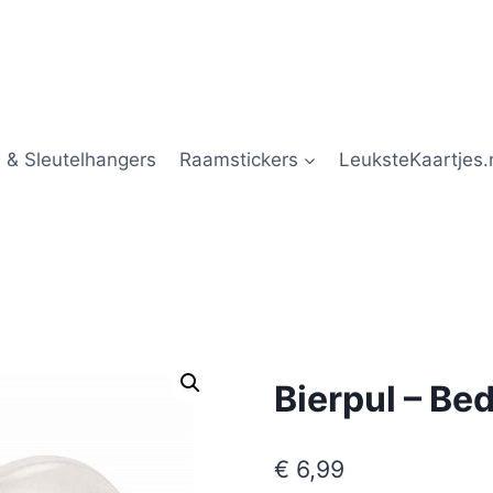
 & Sleutelhangers
Raamstickers
LeuksteKaartjes.
!
Bierpul – Be
€
6,99