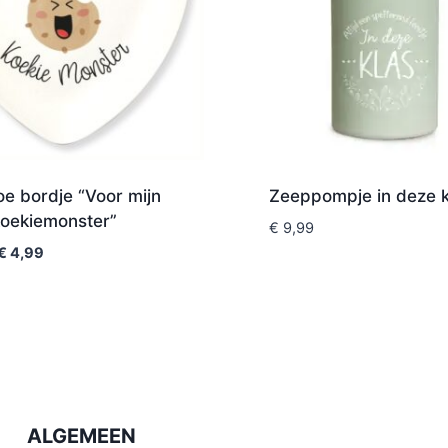
e bordje “Voor mijn
Zeeppompje in deze k
koekiemonster”
€
9,99
€
4,99
ALGEMEEN