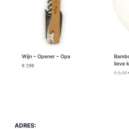
Wijn – Opener – Opa
Bambo
lieve 
€
7,99
€
5,99
ADRES: