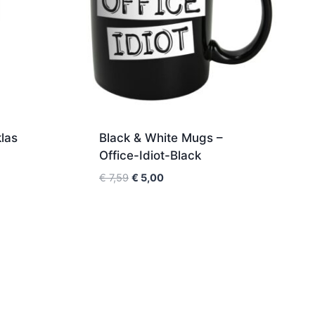
las
Black & White Mugs –
Office-Idiot-Black
€
7,59
€
5,00