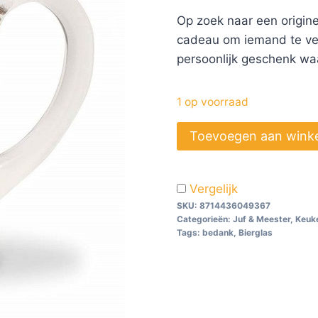
Op zoek naar een origine
cadeau om iemand te ver
persoonlijk geschenk wa
1 op voorraad
Toevoegen aan wink
Vergelijk
SKU:
8714436049367
Categorieën:
Juf & Meester
,
Keuke
Tags:
bedank
,
Bierglas