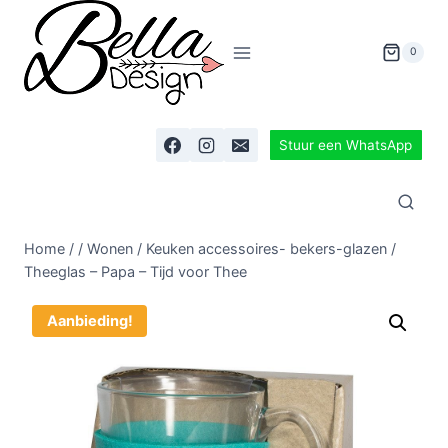
0
Stuur een WhatsApp
Home
/
/
Wonen
/
Keuken accessoires- bekers-glazen
/
Theeglas – Papa – Tijd voor Thee
Aanbieding!