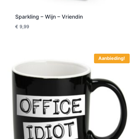
Sparkling – Wijn – Vriendin
€
9,99
Aanbieding!