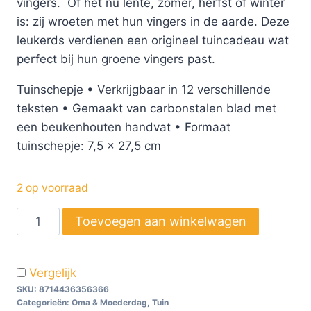
vingers. Of het nu lente, zomer, herfst of winter
is: zij wroeten met hun vingers in de aarde. Deze
leukerds verdienen een origineel tuincadeau wat
perfect bij hun groene vingers past.
Tuinschepje • Verkrijgbaar in 12 verschillende
teksten • Gemaakt van carbonstalen blad met
een beukenhouten handvat • Formaat
tuinschepje: 7,5 x 27,5 cm
2 op voorraad
Toevoegen aan winkelwagen
Vergelijk
SKU:
8714436356366
Categorieën:
Oma & Moederdag
,
Tuin