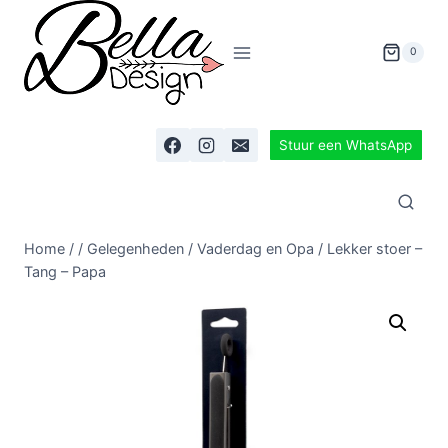
0
Stuur een WhatsApp
Home
/
/
Gelegenheden
/
Vaderdag en Opa
/
Lekker stoer –
Tang – Papa