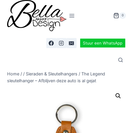
0
Stuur een WhatsApp
Home
/
/
Sieraden & Sleutelhangers
/
The Legend
sleutelhanger – Afblijven deze auto is al gejat