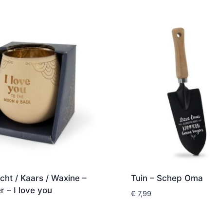
icht / Kaars / Waxine –
Tuin – Schep Oma
 – I love you
€
7,99