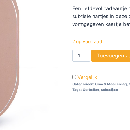
Een liefdevol cadeautje 
subtiele hartjes in deze 
vormgegeven kaartje bev
2 op voorraad
Toevoegen a
Vergelijk
Categorieën:
Oma & Moederdag
,
Tags:
Oorbellen
,
schooljaar