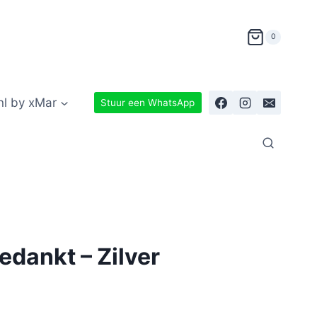
0
nl by xMar
Stuur een WhatsApp
edankt – Zilver