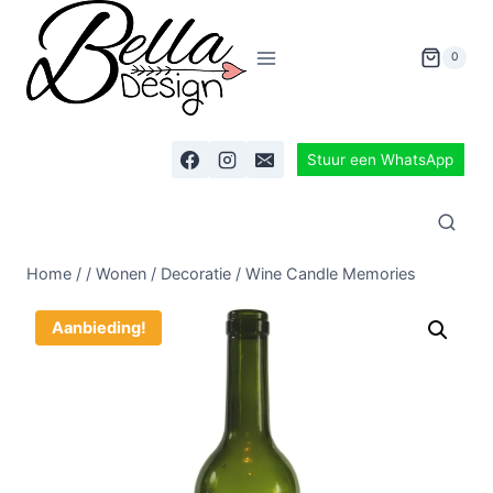
0
Stuur een WhatsApp
Home
/
/
Wonen
/
Decoratie
/
Wine Candle Memories
Aanbieding!