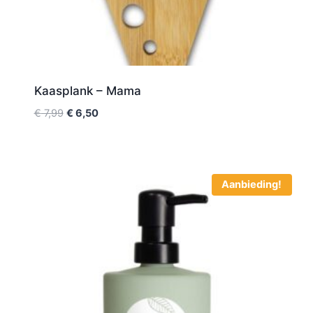
Kaasplank – Mama
€
7,99
€
6,50
Aanbieding!